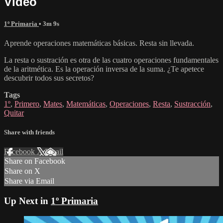
Vídeo
1º Primaria
• 3m 9s
Aprende operaciones matemáticas básicas. Resta sin llevada.
La resta o sustración es otra de las cuatro operaciones fundamentales
de la aritmética. Es la operación inversa de la suma. ¿Te apetece
descubrir todos sus secretos?
Tags
1º
,
Primero
,
Mates
,
Matemáticas
,
Operaciones
,
Resta
,
Sustracción
,
Quitar
Share with friends
Facebook
X
Email
Share on Facebook
Share on X
Share via Email
Up Next in
1º Primaria