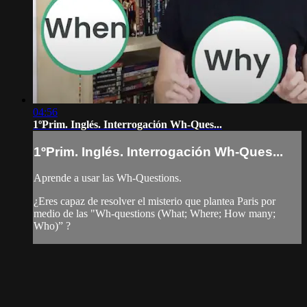
04:56
1ºPrim. Inglés. Interrogación Wh-Ques...
1ºPrim. Inglés. Interrogación Wh-Ques...
Aprende a usar las Wh-Questions.
¿Eres capaz de resolver el misterio que plantea Paris por
medio de las "Wh-questions (What; Where; How many;
Who)” ?