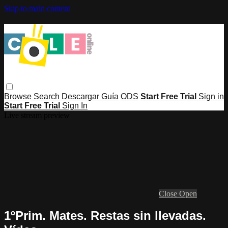
Skip to main content
Browse
Search
Descargar Guía
ODS
Start Free Trial
Sign in
Start Free Trial
Sign In
Live stream preview
Close
Open
1ºPrim. Mates. Restas sin llevadas.