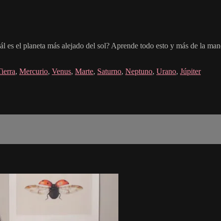
.
ál es el planeta más alejado del sol? Aprende todo esto y más de la ma
Tierra
,
Mercurio
,
Venus
,
Marte
,
Saturno
,
Neptuno
,
Urano
,
Júpiter