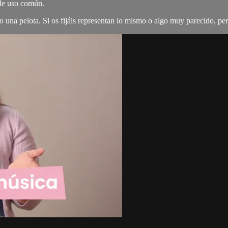
 de uso común.
 o una pelota. Si os fijáis representan lo mismo o algo muy parecido, pe