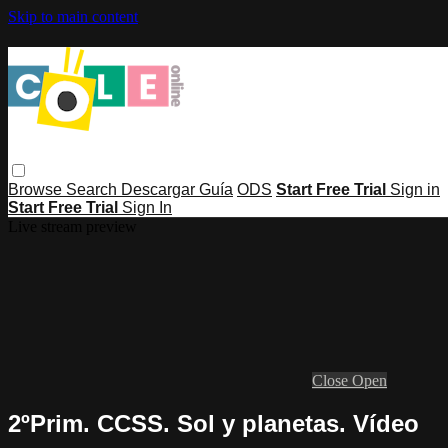
Skip to main content
Browse
Search
Descargar Guía
ODS
Start Free Trial
Sign in
Start Free Trial
Sign In
Live stream preview
Close
Open
2ºPrim. CCSS. Sol y planetas. Vídeo