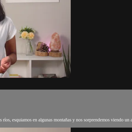
s ríos, esquiamos en algunas montañas y nos sorprendemos viendo un arc