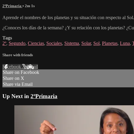
2ºPrimaria
• 2m 1s
Aprende el nombres de los planetas y su situación con respecto al Sol
¿Conoces los días de la semana? ¿Y su relación con los planetas? ¿Cu
Tags
2º
,
Segundo
,
Ciencias
,
Sociales
,
Sistema
,
Solar
,
Sol
,
Planetas
,
Luna
,
Share with friends
Facebook
X
Email
Share on Facebook
Share on X
Share via Email
Up Next in
2ºPrimaria