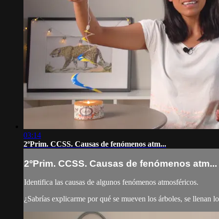
03:14
2ºPrim. CCSS. Causas de fenómenos atm...
2ºPrim. CCSS. Causas de fenómenos atm...
Identifica las causas de algunos fenómenos atmosféricos.
¿Sabrías explicarme por qué se mueven los árboles, se llenan lo