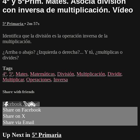
4º y 5ºPrim. Mates. Asocia división
con inversa de multiplicación. Vídeo
5º Primaria
• 2m 57s
Identifica que la división es la operación inversa de la
multiplicación.
¿Arriba o abajo? ¿Izquierda o derecha?... Y tú, ¿multiplicas o
divides?
Tags
4º
,
5º
,
Mates
,
Matemáticas
,
División
,
Multiplicación
,
Dividir
,
Multiplicar
,
Operaciones
,
Inversa
Share with friends
Facebook
X
Email
Share on Facebook
Share on X
Share via Email
Up Next in
5º Primaria