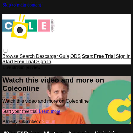
Skip to main content
Browse
Search
Descargar Guía
ODS
Start Free Trial
Sign in
Start Free Trial
Sign In
Live stream preview
Watch this video and more on
Coleonline
Watch this video and more on Coleonline
Start your free trial
Learn more
Already subscribed?
Sign in