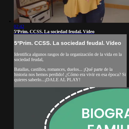
02:42
5ºPrim. CCSS. La sociedad feudal. Vídeo
5ºPrim. CCSS. La sociedad feudal. Vídeo
Identifica algunos rasgos de la organización de la vida en la
sociedad feudal,
Batallas, castillos, romances, duelos... ¡Qué parte de la
historia nos hemos perdido! ¿Cómo era vivir en esa época? Si
quieres saberlo...¡DALE AL PLAY!