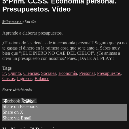
5ºPrim. CCSS. Economía personal.
Presupuestos. Vídeo
5º Primaria
• 5m 42s
Aprende a elaborar presupuestos.
¿Has tomado las riendas de tu economía personal? Seguro que ya no
te gastas el dinero en la primera cosa que se te antoja. Sabes muy
bien que "¡EL DINERO NO CAE DEL CIELO!". ¿Te animas a
crear un presupuesto con nosotros? Pues, ¡DALE AL PLAY!
Tags
5º
,
Quinto
,
Ciencias
,
Sociales
,
Economía
,
Personal
,
Presupuestos
,
Gastos
,
Ingresos
,
Balance
Share with friends
Facebook
X
Email
Share on Facebook
Share on X
Share via Email