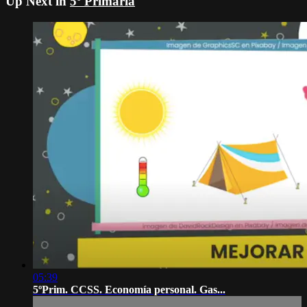
Up Next in
5º Primaria
05:39
5ºPrim. CCSS. Economía personal. Gas...