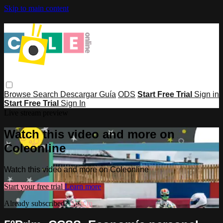
Skip to main content
Browse
Search
Descargar Guía
ODS
Start Free Trial
Sign in
Start Free Trial
Sign In
Live stream preview
Watch this video and more on
Coleonline
Watch this video and more on Coleonline
Start your free trial
Learn more
Already subscribed?
Sign in