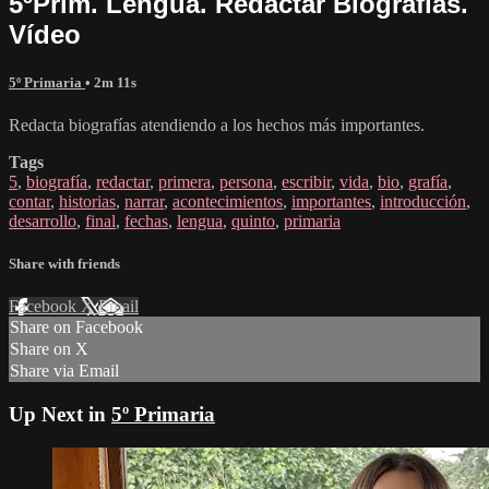
5ºPrim. Lengua. Redactar Biografías.
Vídeo
5º Primaria
• 2m 11s
Redacta biografías atendiendo a los hechos más importantes.
Tags
5
,
biografía
,
redactar
,
primera
,
persona
,
escribir
,
vida
,
bio
,
grafía
,
contar
,
historias
,
narrar
,
acontecimientos
,
importantes
,
introducción
,
desarrollo
,
final
,
fechas
,
lengua
,
quinto
,
primaria
Share with friends
Facebook
X
Email
Share on Facebook
Share on X
Share via Email
Up Next in
5º Primaria