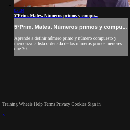
02:04
5ºPrim. Mates. Números primos y compu...
5ºPrim. Mates. Números primos y compu...
Aprende a definir número primo y número compuesto y
memoriza la lista ordenada de los números primos menores
que 30.
Training Wheels
Help
Terms
Privacy
Cookies
Sign in
×