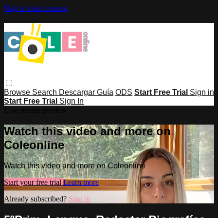
Skip to main content
Browse
Search
Descargar Guía
ODS
Start Free Trial
Sign in
Start Free Trial
Sign In
Live stream preview
Watch this video and more on
Coleonline
Watch this video and more on Coleonline
Start your free trial
Learn more
Already subscribed?
Sign in