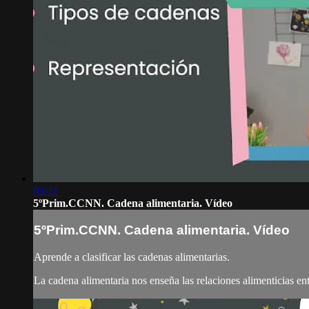
03:22
5ºPrim.CCNN. Cadena alimentaria. Vídeo
5ºPrim.CCNN. Cadena alimentaria. Vídeo
Aprende a clasificar las cadenas alimentarias.
La cadena alimentaria nos enseña las relaciones alimenticias en