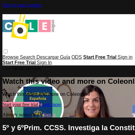
Skip to main content
Browse
Search
Descargar Guía
ODS
Start Free Trial
Sign in
Start Free Trial
Sign In
Live stream preview
Watch this video and more on Coleonl
Watch this video and more on Coleonline
Start your free trial
Learn more
Already subscribed?
Sign in
5º y 6ºPrim. CCSS. Investiga la Consti