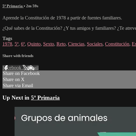
5º Primaria
• 2m 59s
Aprende la Constitución de 1978 a partir de fuentes familiares.
¿Qué sabes de la Constitución? ¿Y tus amigos y familiares? ¿Te atre
Tags
1978
,
5º
,
6º
,
Quinto
,
Sexto
,
Reto
,
Ciencias
,
Sociales
,
Constitución
,
E
Share with friends
Facebook
X
Email
Share on Facebook
Share on X
Share via Email
Up Next in
5º Primaria