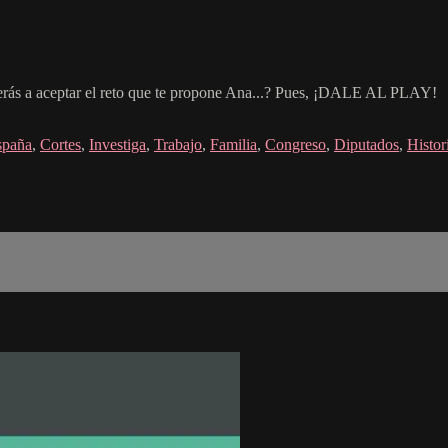
verás a aceptar el reto que te propone Ana...? Pues, ¡DALE AL PLAY!
spaña
,
Cortes
,
Investiga
,
Trabajo
,
Familia
,
Congreso
,
Diputados
,
Histor