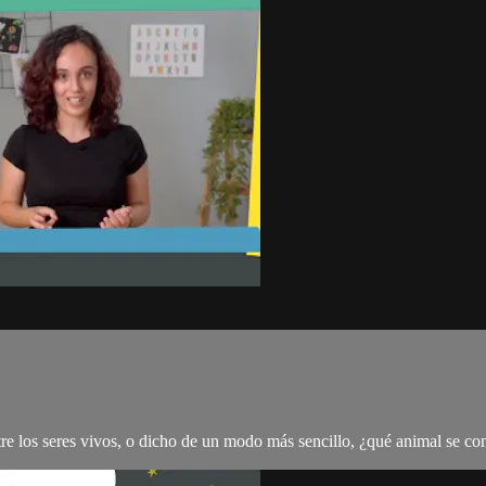
tre los seres vivos, o dicho de un modo más sencillo, ¿qué animal se c