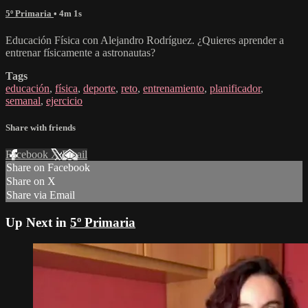
5º Primaria
• 4m 1s
Educación Física con Alejandro Rodríguez. ¿Quieres aprender a
entrenar físicamente a astronautas?
Tags
educación
,
física
,
deporte
,
reto
,
entrenamiento
,
planificador
,
semanal
,
ejercicio
Share with friends
Facebook
X
Email
Share on Facebook
Share on X
Share via Email
Up Next in
5º Primaria