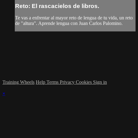
Reto: El rascacielos de libros.
Te vas a enfrentar al mayor reto de lengua de tu vida, un reto
de "altura". Aprende lengua con Juan Carlos Palomino.
Training Wheels
Help
Terms
Privacy
Cookies
Sign in
×