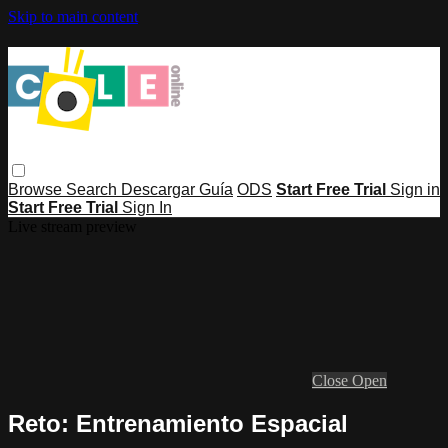
Skip to main content
Browse
Search
Descargar Guía
ODS
Start Free Trial
Sign in
Start Free Trial
Sign In
Live stream preview
Close
Open
Reto: Entrenamiento Espacial