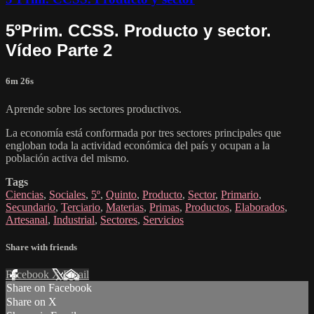
5ºPrim. CCSS. Producto y sector.
Vídeo Parte 2
6m 26s
Aprende sobre los sectores productivos.
La economía está conformada por tres sectores principales que
engloban toda la actividad económica del país y ocupan a la
población activa del mismo.
Tags
Ciencias
,
Sociales
,
5º
,
Quinto
,
Producto
,
Sector
,
Primario
,
Secundario
,
Terciario
,
Materias
,
Primas
,
Productos
,
Elaborados
,
Artesanal
,
Industrial
,
Sectores
,
Servicios
Share with friends
Facebook
X
Email
Share on Facebook
Share on X