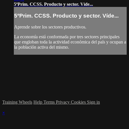
5ºPrim. CCSS. Producto y sector. Víde...
5ºPrim. CCSS. Producto y sector. Víde...
Aprende sobre los sectores productivos.
La economía está conformada por tres sectores principales
que engloban toda la actividad económica del país y ocupan a
la población activa del mismo.
Training Wheels
Help
Terms
Privacy
Cookies
Sign in
×