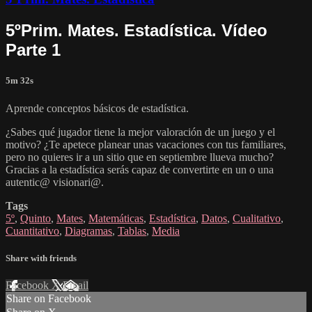
5ºPrim. Mates. Estadística. Vídeo
Parte 1
5m 32s
Aprende conceptos básicos de estadística.
¿Sabes qué jugador tiene la mejor valoración de un juego y el
motivo? ¿Te apetece planear unas vacaciones con tus familiares,
pero no quieres ir a un sitio que en septiembre llueva mucho?
Gracias a la estadística serás capaz de convertirte en un o una
autentic@ visionari@.
Tags
5º
,
Quinto
,
Mates
,
Matemáticas
,
Estadística
,
Datos
,
Cualitativo
,
Cuantitativo
,
Diagramas
,
Tablas
,
Media
Share with friends
Facebook
X
Email
Share on Facebook