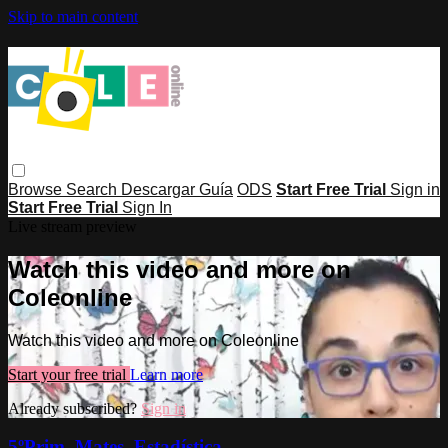
Skip to main content
Browse
Search
Descargar Guía
ODS
Start Free Trial
Sign in
Start Free Trial
Sign In
Live stream preview
Watch this video and more on
Coleonline
Watch this video and more on Coleonline
Start your free trial
Learn more
Already subscribed?
Sign in
5ºPrim. Mates. Estadística