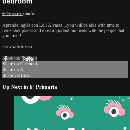
bedroom
6º Primaria
• 4m 3s
Aprende inglés con Loli Álvarez....you will be able with time to
remember places and most important moments with the people that
you love!!!
Share with friends
Facebook
X
Email
Share on Facebook
Share on X
Share via Email
Up Next in
6º Primaria