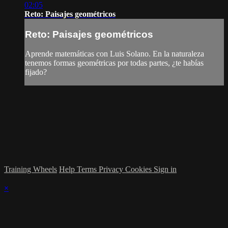
02:05
Reto: Paisajes geométricos
Reto: Paisajes geométricos
Aprende matemáticas con Luis Solano. En la naturaleza
tenemos formas geométricas por todas partes, ¿te habías
fijado?
Training Wheels
Help
Terms
Privacy
Cookies
Sign in
×