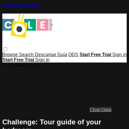
Skip to main content
Browse
Search
Descargar Guía
ODS
Start Free Trial
Sign in
Start Free Trial
Sign In
Live stream preview
Close
Open
Challenge: Tour guide of your