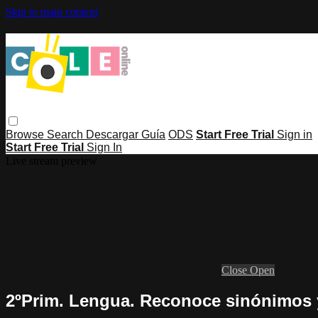
Skip to main content
Browse
Search
Descargar Guía
ODS
Start Free Trial
Sign in
Start Free Trial
Sign In
Live stream preview
Close
Open
2ºPrim. Lengua. Reconoce sinónimos 