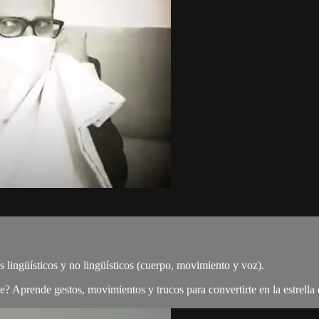
 lingüísticos y no lingüísticos (cuerpo, movimiento y voz).
? Aprende gestos, movimientos y trucos para convertirte en la estrella