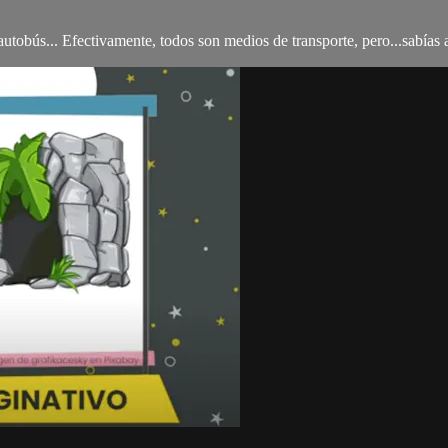
utobús... Efectivamente, todos son medios de transporte, pero...sabías 