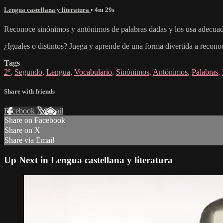
Lengua castellana y literatura
• 4m 29s
Reconoce sinónimos y antónimos de palabras dadas y los usa adecua
¿Iguales o distintos? Juega y aprende de una forma divertida a re
Tags
2º
,
Segundo
,
Lengua
,
Vocabulario
,
Sinónimos
,
Antónimos
,
Palabras
,
Share with friends
Facebook
X
Email
Share on Facebook
Share on X
Share via Email
Up Next in
Lengua castellana y literatura