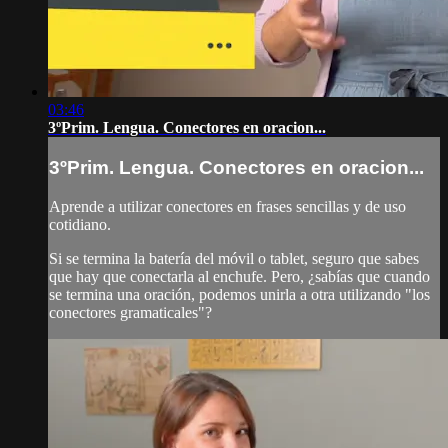
03:46
3ºPrim. Lengua. Conectores en oracion...
3ºPrim. Lengua. Conectores en oracion...
Aprende a utilizar conectores en frases sencillas y de uso
cotidiano.
Si se termina la batería del móvil o tablet, seguro que sabes
que hay que conectarla al enchufe. Pero, ¿sabías que cuando
se termina una oración, podemos unirla a otra utilizando "los
conectores gramaticales"?