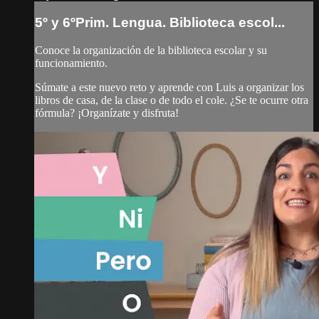
5º y 6ºPrim. Lengua. Biblioteca escol...
Conoce la organización de la biblioteca escolar y su
funcionamiento.
Súmate a este nuevo reto y aprende con Luis a organizar los
libros de casa, de la clase o de todo el cole. ¿Se te ocurre otra
fórmula? ¡Organízate y disfruta!