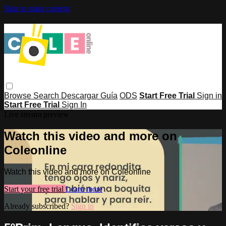
Skip to main content
Browse
Search
Descargar Guía
ODS
Start Free Trial
Sign in
Start Free Trial
Sign In
Live stream preview
Watch this video and more on
Coleonline
Watch this video and more on Coleonline
Start your free trial
Learn more
Already subscribed?
Sign in