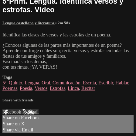
5ºPrim. Lengua. Identifica versos y
estrofas. Vídeo
Lengua castellana y literatura
• 2m 58s
Identifica las clases de versos y las estrofas de un poema.
¿Conoces algunas de las partes más importantes de un poema?
Aprende con Jorge cuáles son; recita versos y estrofas en todas las
fiestas de tus amigos y familiares.
Fascinarás a los demás,
con tus rimas. ¡YA VERÁS!
Tags
5º
,
Quinto
,
Lengua
,
Oral
,
Comunicación
,
Escrita
,
Escribir
,
Hablar
,
Poemas
,
Poesía
,
Versos
,
Estrofas
,
Lírica
,
Recitar
Share with friends
Facebook
X
Email
Share on Facebook
Share on X
Share via Email