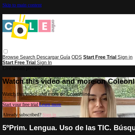
Skip to main content
Browse
Search
Descargar Guía
ODS
Start Free Trial
Sign in
Start Free Trial
Sign In
Live stream preview
Watch this video and more on Coleonl
Watch this video and more on Coleonline
Start your free trial
Learn more
Already subscribed?
Sign in
5ºPrim. Lengua. Uso de las TIC. Búsqu