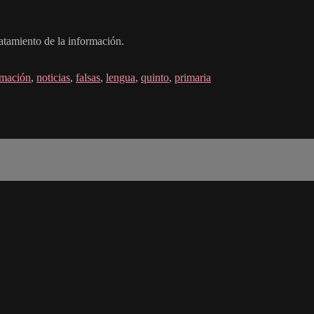
ratamiento de la información.
rmación
,
noticias
,
falsas
,
lengua
,
quinto
,
primaria