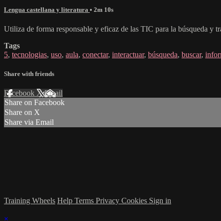
Lengua castellana y literatura
• 2m 10s
Utiliza de forma responsable y eficaz de las TIC para la búsqueda y t
Tags
5
,
tecnologias
,
uso
,
aula
,
conectar
,
interactuar
,
búsqueda
,
buscar
,
info
Share with friends
Facebook
X
Email
Share on Facebook
Share on X
Share via Email
Training Wheels
Help
Terms
Privacy
Cookies
Sign in
×