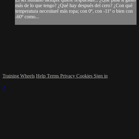
más de lo que tengo? ¿Qué hay después del cero? ¿Con qué
temperatura necesitaré más ropa; con 0º, con -11º o bien con
-60º como...
Training Wheels
Help
Terms
Privacy
Cookies
Sign in
×