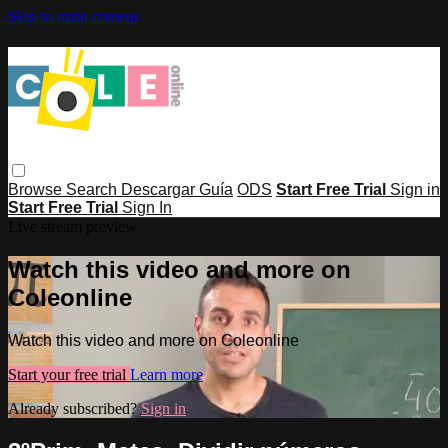
Skip to main content
Browse
Search
Descargar Guía
ODS
Start Free Trial
Sign in
Start Free Trial
Sign In
Live stream preview
Watch this video and more on
Coleonline
Watch this video and more on Coleonline
Start your free trial
Learn more
Already subscribed?
Sign in