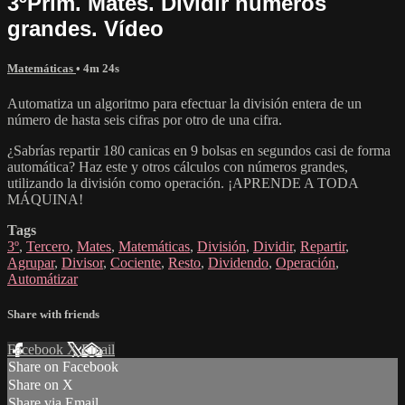
3ºPrim. Mates. Dividir números
grandes. Vídeo
Matemáticas
• 4m 24s
Automatiza un algoritmo para efectuar la división entera de un
número de hasta seis cifras por otro de una cifra.
¿Sabrías repartir 180 canicas en 9 bolsas en segundos casi de forma
automática? Haz este y otros cálculos con números grandes,
utilizando la división como operación. ¡APRENDE A TODA
MÁQUINA!
Tags
3º
,
Tercero
,
Mates
,
Matemáticas
,
División
,
Dividir
,
Repartir
,
Agrupar
,
Divisor
,
Cociente
,
Resto
,
Dividendo
,
Operación
,
Automátizar
Share with friends
Facebook
X
Email
Share on Facebook
Share on X
Share via Email