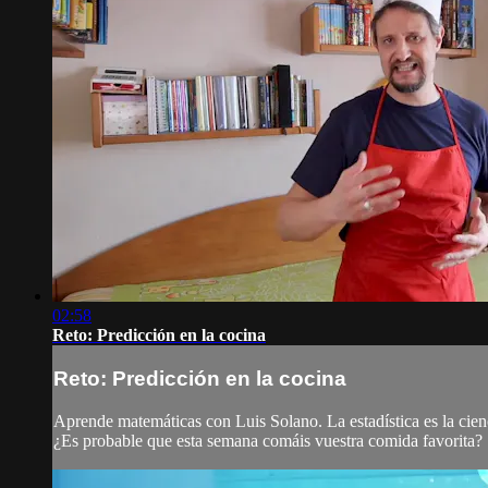
02:58
Reto: Predicción en la cocina
Reto: Predicción en la cocina
Aprende matemáticas con Luis Solano. La estadística es la cienc
¿Es probable que esta semana comáis vuestra comida favorita?