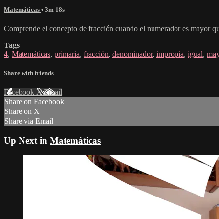
Matemáticas
• 3m 18s
Comprende el concepto de fracción cuando el numerador es mayor que 
Tags
4
,
Matemáticas
,
primaria
,
fracción
,
denominador
,
impropia
,
igual
,
may
Share with friends
Facebook
X
Email
Share on Facebook
Share on X
Share via Email
Up Next in
Matemáticas