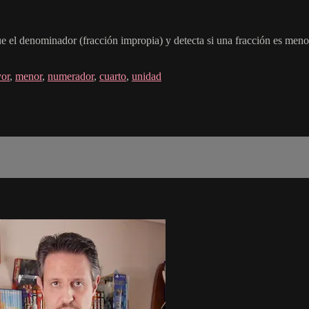
el denominador (fracción impropia) y detecta si una fracción es menor
or
,
menor
,
numerador
,
cuarto
,
unidad