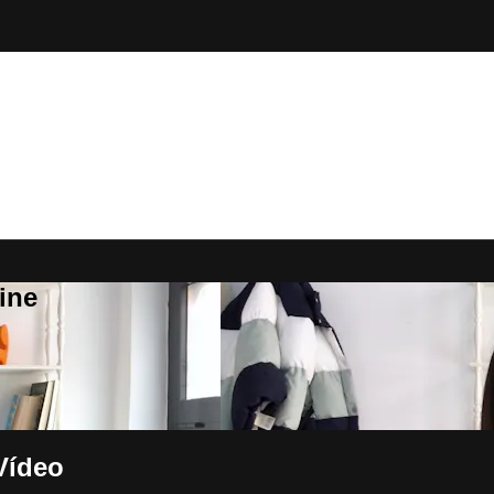
ine
Vídeo