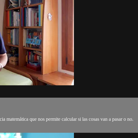
ia matemática que nos permite calcular si las cosas van a pasar o no.