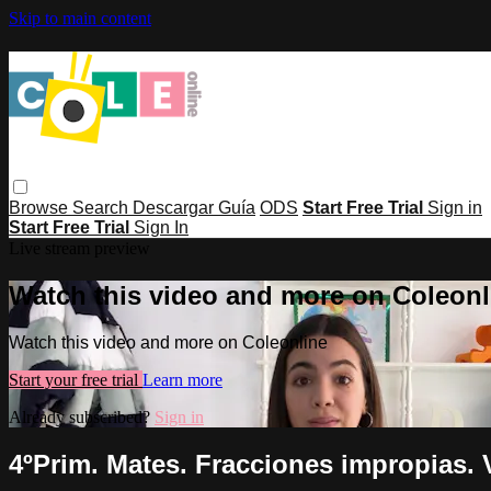
Skip to main content
Browse
Search
Descargar Guía
ODS
Start Free Trial
Sign in
Start Free Trial
Sign In
Live stream preview
Watch this video and more on Coleonl
Watch this video and more on Coleonline
Start your free trial
Learn more
Already subscribed?
Sign in
4ºPrim. Mates. Fracciones impropias. 