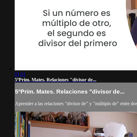
01:51
5ºPrim. Mates. Relaciones "divisor de...
5ºPrim. Mates. Relaciones "divisor de...
Aprender a las relaciones "divisor de" y "múltiplo de" entre do