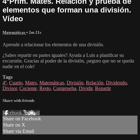
4ºPrim. Mates. Relación y prueba de
elementos que forman una división.
Vídeo
Matemáticas
• 2m 21s
Aprende a relacionar los elementos de una división.
¿Sabes repartir en partes iguales? Ayuda a Luis a planificar su
excursión. Gracias al poder de la división, ¡seguro que no se queda
nadie en el cole!
Tags
4º
,
Cuarto
,
Mates
,
Matemáticas
,
División
,
Relación
,
Dividendo
,
Divisor
,
Cociente
,
Resto
,
Comprueba
,
Dividir
,
Repartir
Share with friends
Facebook
X
Email
Share on Facebook
Share on X
Share via Email