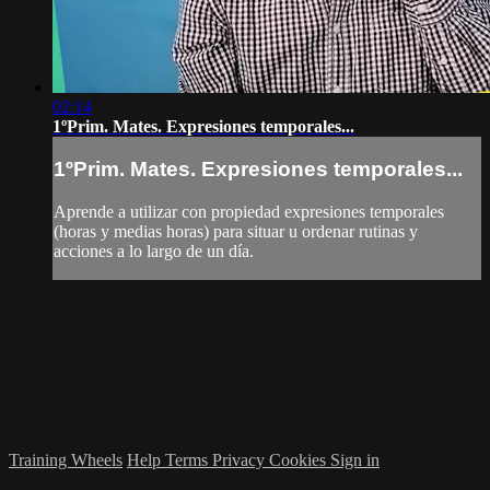
02:14
1ºPrim. Mates. Expresiones temporales...
1ºPrim. Mates. Expresiones temporales...
Aprende a utilizar con propiedad expresiones temporales
(horas y medias horas) para situar u ordenar rutinas y
acciones a lo largo de un día.
Training Wheels
Help
Terms
Privacy
Cookies
Sign in