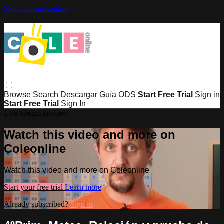
Skip to main content
Browse
Search
Descargar Guía
ODS
Start Free Trial
Sign in
Start Free Trial
Sign In
Live stream preview
Watch this video and more on
Coleonline
Watch this video and more on Coleonline
Start your free trial
Learn more
Already subscribed?
Sign in