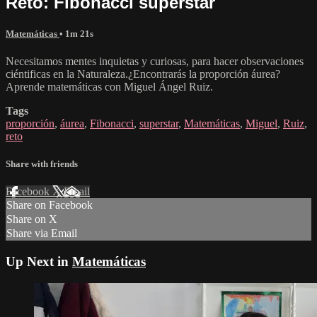
Reto: Fibonacci superstar
Matemáticas
• 1m 21s
Necesitamos mentes inquietas y curiosas, para hacer observaciones
ciéntificas en la Naturaleza.¿Encontrarás la proporción áurea?
Aprende matemáticas con Miguel Ángel Ruiz.
Tags
proporción
,
áurea
,
Fibonacci
,
superstar
,
Matemáticas
,
Miguel
,
Ruiz
,
reto
Share with friends
Facebook
X
Email
Share on Facebook
Share on X
Share via Email
Up Next in
Matemáticas