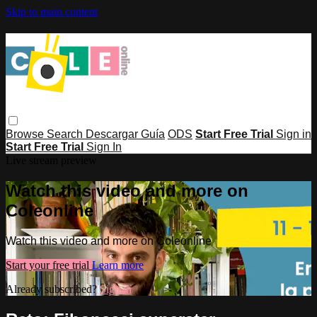
Skip to main content
Browse
Search
Descargar Guía
ODS
Start Free Trial
Sign in
Start Free Trial
Sign In
Live stream preview
Watch this video and more on
Coleonline
Watch this video and more on Coleonline
Start your free trial
Learn more
Already subscribed?
Sign in