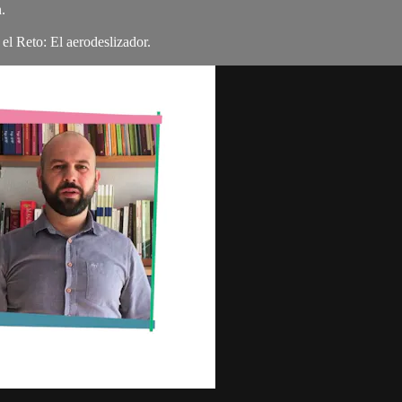
.
el Reto: El aerodeslizador.