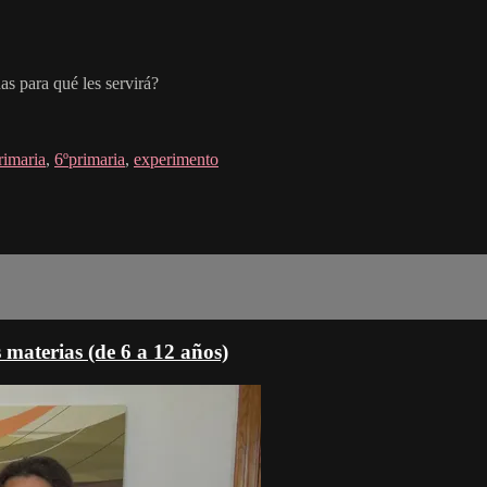
s para qué les servirá?
rimaria
,
6ºprimaria
,
experimento
s materias (de 6 a 12 años)