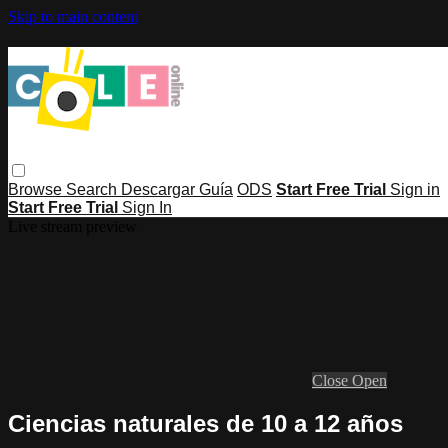
Skip to main content
Browse
Search
Descargar Guía
ODS
Start Free Trial
Sign in
Start Free Trial
Sign In
Live stream preview
Close
Open
Ciencias naturales de 10 a 12 años