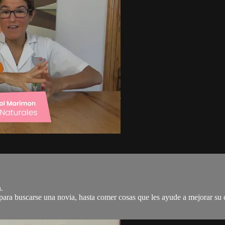
.
 para buscarse una novia, hasta comer cosas que les ayude a mejorar su 