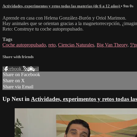
Actividades, experimentos y retos todas las materias (de 6 a 12 años)
• 9m 0s
Aprende en casa con Helena González-Burón y Oriol Marimon.
Hay animales que se orientan gracias a la magnetorrecepción, ¿imagina
Reto: Construye tu coche autopropulsado.
Tags
Coche autopropulsado
,
reto
,
Ciencias Naturales
,
Big Van Theory
,
5ºp
Share with friends
Facebook
X
Email
Share on Facebook
Share on X
Share via Email
Up Next in
Actividades, experimentos y retos todas la