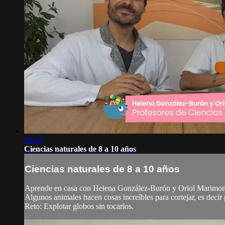
09:04
Ciencias naturales de 8 a 10 años
Ciencias naturales de 8 a 10 años
Aprende en casa con Helena González-Burón y Oriol Marimon
Algunos animales hacen cosas increíbles para cortejar, es decir
Reto: Explotar globos sin tocarlos.