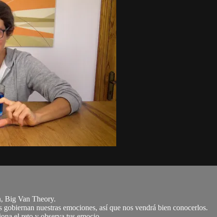
, Big Van Theory.
 gobiernan nuestras emociones, así que nos vendrá bien conocerlos.
ona el reto y observa tus emocio...