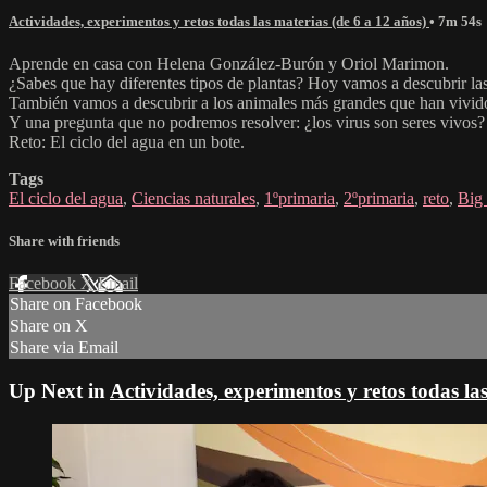
Actividades, experimentos y retos todas las materias (de 6 a 12 años)
• 7m 54s
Aprende en casa con Helena González-Burón y Oriol Marimon.
¿Sabes que hay diferentes tipos de plantas? Hoy vamos a descubrir las
También vamos a descubrir a los animales más grandes que han vivido 
Y una pregunta que no podremos resolver: ¿los virus son seres vivos?
Reto: El ciclo del agua en un bote.
Tags
El ciclo del agua
,
Ciencias naturales
,
1ºprimaria
,
2ºprimaria
,
reto
,
Big
Share with friends
Facebook
X
Email
Share on Facebook
Share on X
Share via Email
Up Next in
Actividades, experimentos y retos todas la