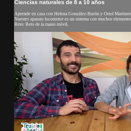
Ciencias naturales de 8 a 10 años
Aprende en casa con Helena González-Burón y Oriol Marimon
Nuestro aparato locomotor es un sistema con muchos elementos:
Reto: Reto de la mano móvil.