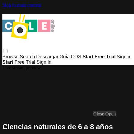
Skip to main content
Browse
Search
Descargar Guía
ODS
Start Free Trial
Sign in
Start Free Trial
Sign In
Live stream preview
Close
Open
Ciencias naturales de 6 a 8 años