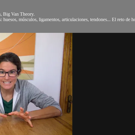
, Big Van Theory.
 huesos, músculos, ligamentos, articulaciones, tendones... El reto de 