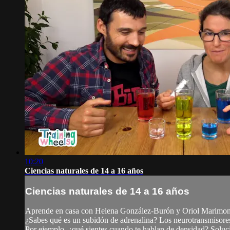
10:20
Ciencias naturales de 14 a 16 años
Ciencias naturales de 14 a 16 años
Aprende en casa con Helena González-Burón y Oriol Marimon
¿Sabes qué es un subidón de adrenalina? Los neurotransmisores
Por ejemplo, ¿qué sientes cuando te hablan de densidad? Soluci