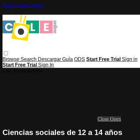
Skip to main content
Browse
Search
Descargar Guía
ODS
Start Free Trial
Sign in
Start Free Trial
Sign In
Live stream preview
Close
Open
Ciencias sociales de 12 a 14 años