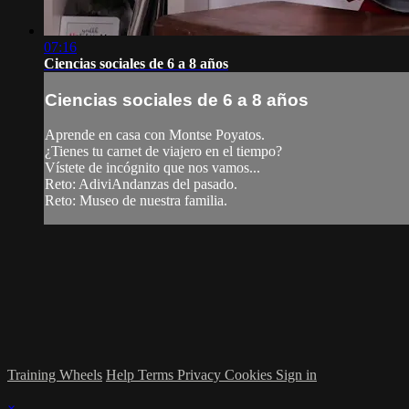
07:16
Ciencias sociales de 6 a 8 años
Ciencias sociales de 6 a 8 años
Aprende en casa con Montse Poyatos.
¿Tienes tu carnet de viajero en el tiempo?
Vístete de incógnito que nos vamos...
Reto: AdiviAndanzas del pasado.
Reto: Museo de nuestra familia.
Training Wheels
Help
Terms
Privacy
Cookies
Sign in
×