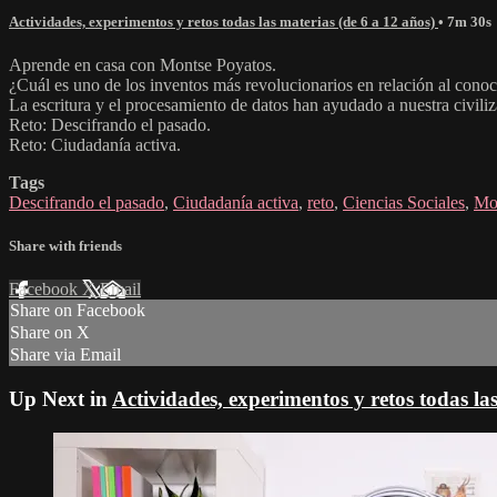
Actividades, experimentos y retos todas las materias (de 6 a 12 años)
• 7m 30s
Aprende en casa con Montse Poyatos.
¿Cuál es uno de los inventos más revolucionarios en relación al cono
La escritura y el procesamiento de datos han ayudado a nuestra civili
Reto: Descifrando el pasado.
Reto: Ciudadanía activa.
Tags
Descifrando el pasado
,
Ciudadanía activa
,
reto
,
Ciencias Sociales
,
Mo
Share with friends
Facebook
X
Email
Share on Facebook
Share on X
Share via Email
Up Next in
Actividades, experimentos y retos todas la