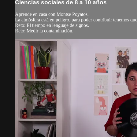
Ciencias sociales de 8 a 10 años
Aprende en casa con Montse Poyatos.
La atmósfera está en peligro, para poder contribuir tenemos q
Reto: El tiempo en lenguaje de signos.
Reto: Medir la contaminación.