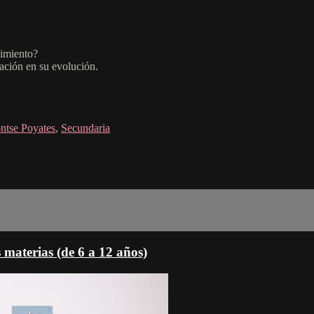
cimiento?
zación en su evolución.
ntse Poyates
,
Secundaria
s materias (de 6 a 12 años)