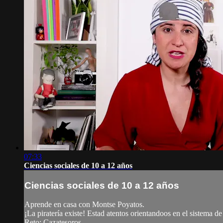
07:33
Ciencias sociales de 10 a 12 años
Ciencias sociales de 10 a 12 años
Aprende en casa con Montse Poyatos.
¡La piratería existe! Estad atentos orientandoos en el sistema d
Reto: Cazatesoros.