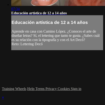
07:34
Educación artística de 12 a 14 años
Educación artística de 12 a 14 años
Aprende en casa con Camino López. ¿Conoces el arte de
diseñar letras? Sí, el lettering que tanto te gusta. ¿Sabes cuál
es su relación con la tipografía y con el Art Decó?
Reto: Lettering Decó
Training Wheels
Help
Terms
Privacy
Cookies
Sign in
×