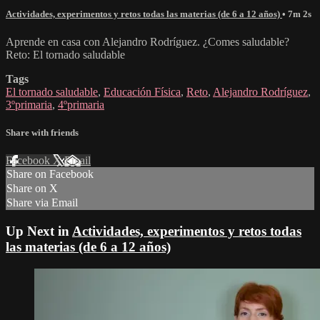
Actividades, experimentos y retos todas las materias (de 6 a 12 años)
• 7m 2s
Aprende en casa con Alejandro Rodríguez. ¿Comes saludable?
Reto: El tornado saludable
Tags
El tornado saludable
,
Educación Física
,
Reto
,
Alejandro Rodríguez
,
3ºprimaria
,
4ºprimaria
Share with friends
Facebook
X
Email
Share on Facebook
Share on X
Share via Email
Up Next in
Actividades, experimentos y retos todas
las materias (de 6 a 12 años)