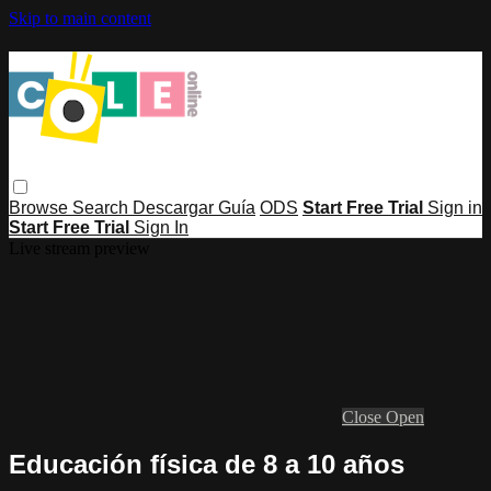
Skip to main content
Browse
Search
Descargar Guía
ODS
Start Free Trial
Sign in
Start Free Trial
Sign In
Live stream preview
Close
Open
Educación física de 8 a 10 años