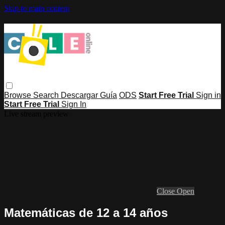
Skip to main content
Browse
Search
Descargar Guía
ODS
Start Free Trial
Sign in
Start Free Trial
Sign In
Live stream preview
Close
Open
Matemáticas de 12 a 14 años