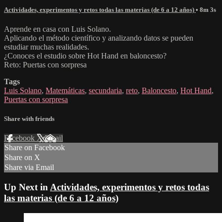
Actividades, experimentos y retos todas las materias (de 6 a 12 años)
• 8m 3s
Aprende en casa con Luis Solano.
Aplicando el método científico y analizando datos se pueden
estudiar muchas realidades.
¿Conoces el estudio sobre Hot Hand en baloncesto?
Reto: Puertas con sorpresa
Tags
Luis Solano
,
Matemáticas
,
secundaria
,
reto
,
Baloncesto
,
Hot Hand
,
Puertas con sorpresa
Share with friends
Facebook
X
Email
Share on Facebook
Share on X
Share via Email
Up Next in
Actividades, experimentos y retos todas
las materias (de 6 a 12 años)