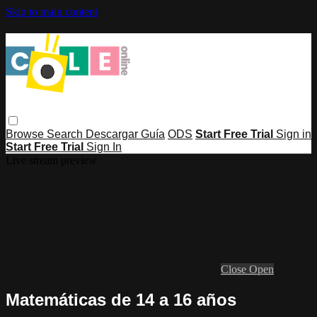
Skip to main content
Browse
Search
Descargar Guía
ODS
Start Free Trial
Sign in
Start Free Trial
Sign In
Live stream preview
Close
Open
Matemáticas de 14 a 16 años