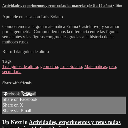
Actividades, experimentos y retos todas las materias (de 6 a 12 años)
• 10m
Aprende en casa con Luis Solano
Conoceremos a la gran matemática Emma Castelnovo, y su amor
por la geometría. Comprenderemos la diferencia entre las figuras
semejantes y las figuras congruentes gracias a la historia de las
muñecas rusas.
Reto: Triángulos de altura
Tags
Triángulos de altura
,
geometría
,
Luis Solano
,
Matemáticas
,
reto
,
secundaria
Share with friends
Facebook
X
Email
Share on Facebook
Share on X
Share via Email
Up Next in
Actividades, experimentos y retos todas