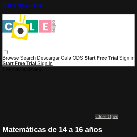
Skip to main content
Browse
Search
Descargar Guía
ODS
Start Free Trial
Sign in
Start Free Trial
Sign In
Live stream preview
Close
Open
Matemáticas de 14 a 16 años