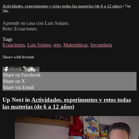
Actividades, experimentos y retos todas las materias (de 6 a 12 años)
• 7m
58s
Aprende en casa con Luis Solano.
Reto: Ecuaciones.
Tags
Ecuaciones
,
Luis Solano
,
reto
,
Matemáticas
,
Secundaria
Share with friends
Facebook
X
Email
Share on Facebook
Share on X
Share via Email
Up Next in
Actividades, experimentos y retos todas
las materias (de 6 a 12 años)