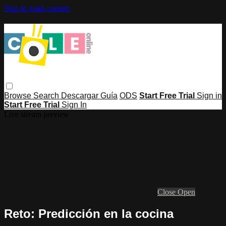
Skip to main content
Browse
Search
Descargar Guía
ODS
Start Free Trial
Sign in
Start Free Trial
Sign In
Live stream preview
Close
Open
Reto: Predicción en la cocina