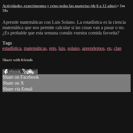
Actividades, experimentos y retos todas las materias (de 6 a 12 años)
• 2m
58s
Aprende matemáticas con Luis Solano. La estadística es la ciencia
matemática que nos permite calcular si las cosas van a pasar o no.
¿Es probable que esta semana comáis vuestra comida favorita?
Tags
estadística
,
matemáticas
,
reto
,
luis
,
solano
,
aprendemos
,
en
,
clan
Share with friends
Facebook
X
Email
Share on Facebook
Share on X
Share via Email