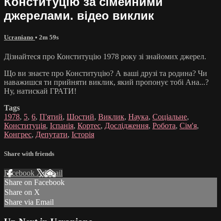
Конституцію за сімейними
джерелами. відео виклик
Ucraniano
• 2m 59s
Дізнайтеся про Конституцію 1978 року зі знайомих джерел.
Що ви знаєте про Конституцію? А ваші друзі та родина? Чи
наважишся ти прийняти виклик, який пропонує тобі Ана...?
Ну, натискай ГРАТИ!
Tags
1978
,
5
,
6
,
П'ятий
,
Шостий
,
Виклик
,
Наука
,
Соціальне
,
Конституція
,
Іспанія
,
Кортес
,
Дослідження
,
Робота
,
Сім'я
,
Конгрес
,
Депутати
,
Історія
Share with friends
Facebook
X
Email
Share on Facebook
Share on X
Share via Email