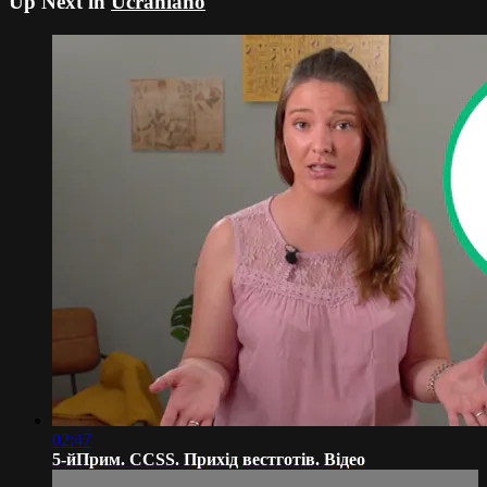
Up Next in
Ucraniano
02:47
5-йПрим. CCSS. Прихід вестготів. Відео