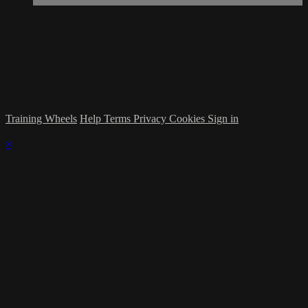
Training Wheels
Help
Terms
Privacy
Cookies
Sign in
×