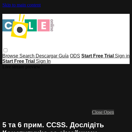
Skip to main content
Browse
Search
Descargar Guía
ODS
Start Free Trial
Sign in
Start Free Trial
Sign In
Live stream preview
Close
Open
5 та 6 прим. CCSS. Дослідіть