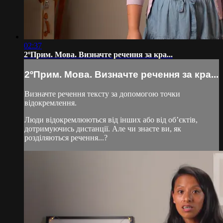
02:37
2ºПрим. Мова. Визначте речення за кра...
2ºПрим. Мова. Визначте речення за кра...
Визначте речення тексту за допомогою точки
відокремлення.
Люди відокремлюються від інших або від об’єктів,
дотримуючись дистанції. Але чи знаєте ви, як
розділяються речення...?