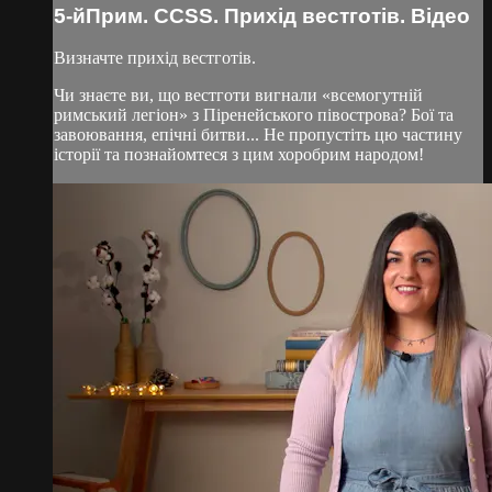
5-йПрим. CCSS. Прихід вестготів. Відео
Визначте прихід вестготів.
Чи знаєте ви, що вестготи вигнали «всемогутній
римський легіон» з Піренейського півострова? Бої та
завоювання, епічні битви... Не пропустіть цю частину
історії та познайомтеся з цим хоробрим народом!