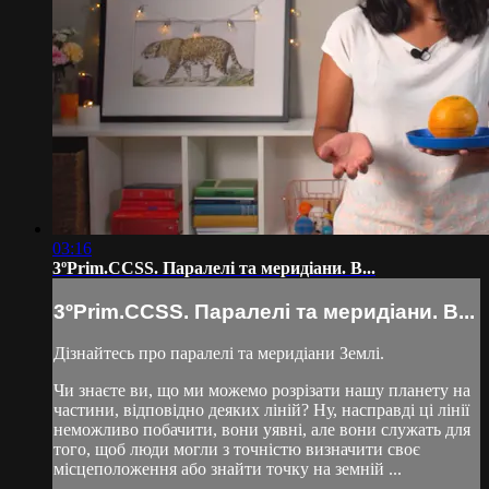
03:16
3ºPrim.CCSS. Паралелі та меридіани. В...
3ºPrim.CCSS. Паралелі та меридіани. В...
Дізнайтесь про паралелі та меридіани Землі.
Чи знаєте ви, що ми можемо розрізати нашу планету на
частини, відповідно деяких ліній? Ну, насправді ці лінії
неможливо побачити, вони уявні, але вони служать для
того, щоб люди могли з точністю визначити своє
місцеположення або знайти точку на земній ...