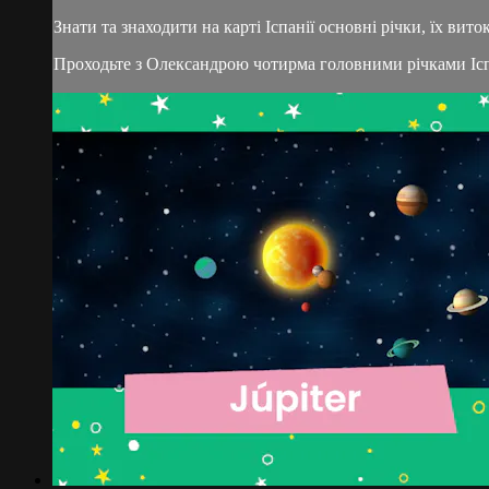
Знати та знаходити на карті Іспанії основні річки, їх вит
Проходьте з Олександрою чотирма головними річками Іспа