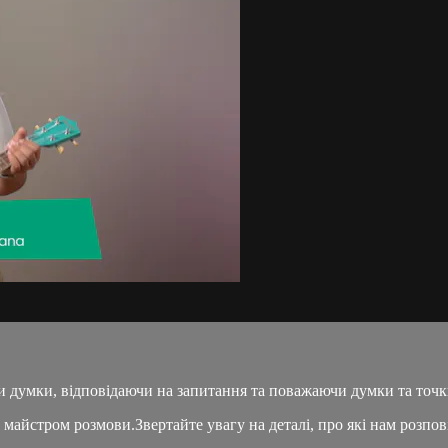
и думки, відповідаючи на запитання та поважаючи думки та точк
 майстром розмови.Звертайте увагу на деталі, про які нам розпов