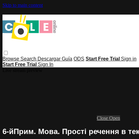
Skip to main content
Browse
Search
Descargar Guía
ODS
Start Free Trial
Sign in
Start Free Trial
Sign In
Live stream preview
Close
Open
6-йПрим. Мова. Прості речення в тек