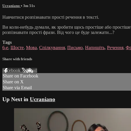
Ucraniano
• 3m 51s
Навчитися розпізнавати прості речення в тексті.
Ви коли-небудь думали, як зробити щось простіше або простіше?
розпізнавати прості фрази. Від чого це буде залежати...?
Tags
6-е
,
Шосте
,
Мова
,
Спілкування
,
Письмо
,
Напишіть
,
Речення
,
Фр
Share with friends
Facebook
X
Email
Share on Facebook
Share on X
Share via Email
Up Next in
Ucraniano