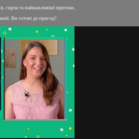
оки, гирла та найважливіші притоки.
нії. Ви готові до пригод?