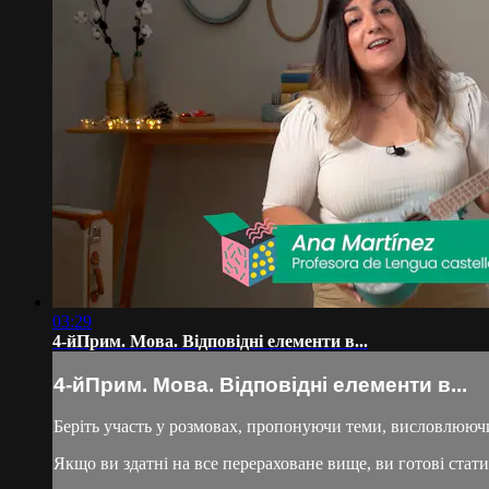
03:29
4-йПрим. Мова. Відповідні елементи в...
4-йПрим. Мова. Відповідні елементи в...
Беріть участь у розмовах, пропонуючи теми, висловлююч
Якщо ви здатні на все перераховане вище, ви готові стати