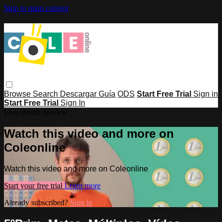
Skip to main content
Browse
Search
Descargar Guía
ODS
Start Free Trial
Sign in
Start Free Trial
Sign In
Live stream preview
Watch this video and more on
Coleonline
Watch this video and more on Coleonline
Start your free trial
Learn more
Already subscribed?
Sign in