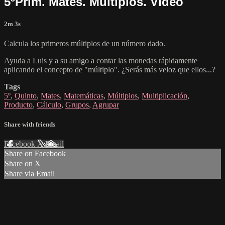
5ºPrim. Mates. Múltiplos. Vídeo
2m 3s
Calcula los primeros múltiplos de un número dado.
Ayuda a Luis y a su amigo a contar las monedas rápidamente
aplicando el concepto de "múltiplo". ¿Serás más veloz que ellos...?
Tags
5º
,
Quinto
,
Mates
,
Matemáticas
,
Múltiplos
,
Multiplicación
,
Producto
,
Cálculo
,
Grupos
,
Agrupar
Share with friends
Facebook
X
Email
Share on Facebook
Share on X
Share via Email