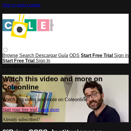
Skip to main content
Browse
Search
Descargar Guía
ODS
Start Free Trial
Sign in
Start Free Trial
Sign In
Live stream preview
Watch this video and more on
Coleonline
Watch this video and more on Coleonline
Start your free trial
Learn more
Already subscribed?
Sign in