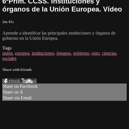
6ºPrim. CCSS. Instituciones y
órganos de la Unión Europea. Vídeo
2m 41s
Aprende a identificar las principales instituciones y órganos de
gobierno en la Unión Europea.
Tags
unión
,
europea
,
instituciones
,
órganos
,
gobierno
,
euro
,
ciencias
,
sociales
Share with friends
Facebook
X
Email
Share on Facebook
Share on X
Share via Email