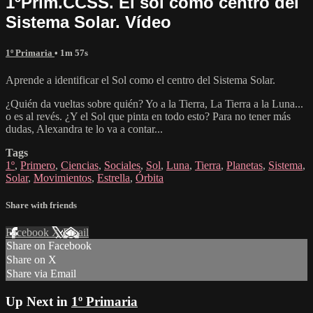
1ºPrim.CCSS. El sol como centro del
Sistema Solar. Vídeo
1º Primaria
• 1m 57s
Aprende a identificar el Sol como el centro del Sistema Solar.
¿Quién da vueltas sobre quién? Yo a la Tierra, La Tierra a la Luna...
o es al revés. ¿Y el Sol que pinta en todo esto? Para no tener más
dudas, Alexandra te lo va a contar...
Tags
1º
,
Primero
,
Ciencias
,
Sociales
,
Sol
,
Luna
,
Tierra
,
Planetas
,
Sistema
,
Solar
,
Movimientos
,
Estrella
,
Órbita
Share with friends
Facebook
X
Email
Share on Facebook
Share on X
Share via Email
Up Next in
1º Primaria