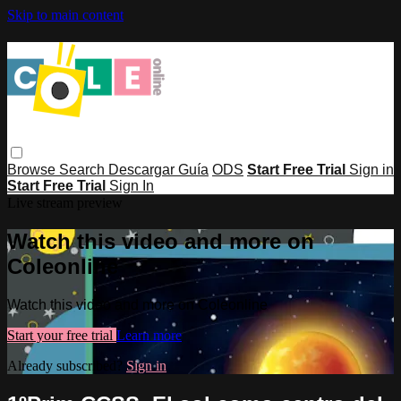
Skip to main content
Browse
Search
Descargar Guía
ODS
Start Free Trial
Sign in
Start Free Trial
Sign In
Live stream preview
Watch this video and more on
Coleonline
Watch this video and more on Coleonline
Start your free trial
Learn more
Already subscribed?
Sign in