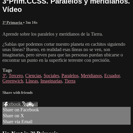
3ºPrim.CCSS. Paralelos y meridianos.
Vídeo
3º Primaria
• 3m 16s
Aprende sobre los paralelos y meridianos de la Tierra.
¿Sabías que podemos cortar nuestro planeta en cachitos siguiendo
unas líneas? Bueno, en realidad esas líneas no se ven, son
imaginarias, pero sirven para que las personas puedan ubicarse o
encontrar un punto en la superficie terrestre con precisión.
Tags
3º
,
Tercero
,
Ciencias
,
Sociales
,
Paralelos
,
Meridianos
,
Ecuador
,
Greenwich
,
Líneas
,
Imaginarias
,
Tierra
Share with friends
Facebook
X
Email
Share on Facebook
Share on X
Share via Email