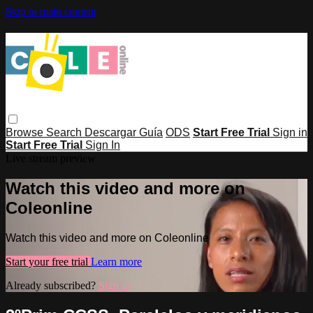
Skip to main content
Browse
Search
Descargar Guía
ODS
Start Free Trial
Sign in
Start Free Trial
Sign In
Live stream preview
Watch this video and more on
Coleonline
Watch this video and more on Coleonline
Start your free trial
Learn more
Already subscribed?
Sign in