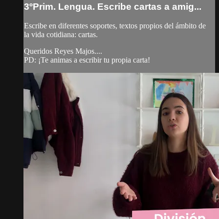
3ºPrim. Lengua. Escribe cartas a amig...
Escribe en diferentes soportes, textos propios del ámbito de
la vida cotidiana: cartas.
Queridos Reyes Majos....
PD: ¡Te animas a escribir tu propia carta!