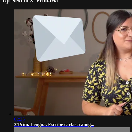
Up Next in
3º Primaria
02:35
3ºPrim. Lengua. Escribe cartas a amig...