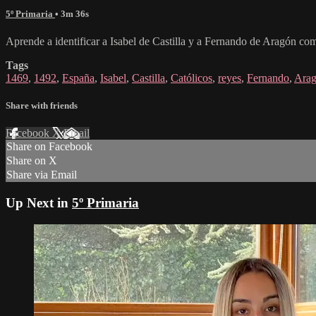
5º Primaria
• 3m 36s
Aprende a identificar a Isabel de Castilla y a Fernando de Aragón co
Tags
1469
,
1492
,
España
,
Isabel
,
Castilla
,
Católicos
,
reyes
,
Fernando
,
Ara
Share with friends
Facebook
X
Email
Share on Facebook
Share on X
Share via Email
Up Next in
5º Primaria