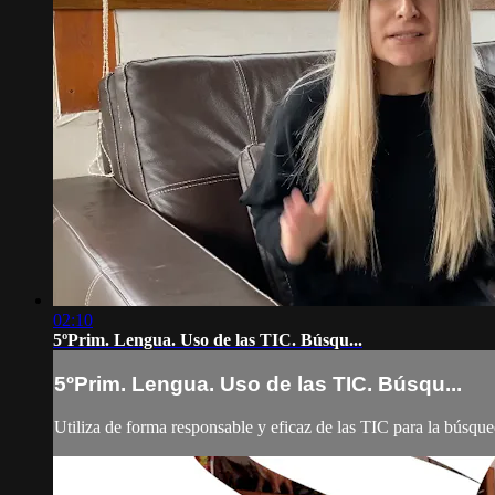
02:10
5ºPrim. Lengua. Uso de las TIC. Búsqu...
5ºPrim. Lengua. Uso de las TIC. Búsqu...
Utiliza de forma responsable y eficaz de las TIC para la búsque