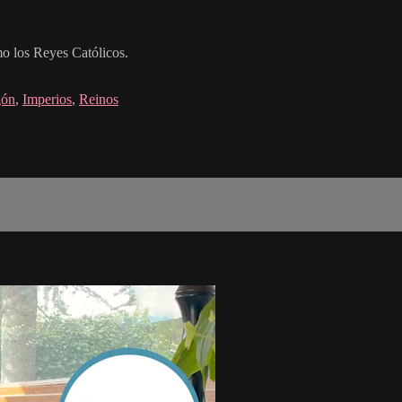
mo los Reyes Católicos.
gón
,
Imperios
,
Reinos