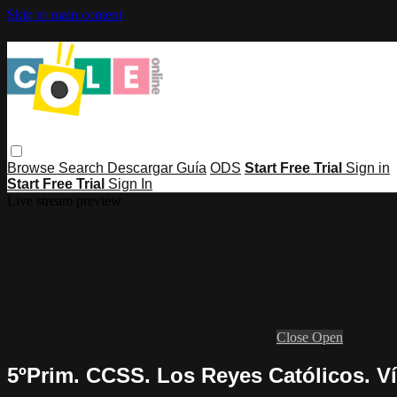
Skip to main content
Browse
Search
Descargar Guía
ODS
Start Free Trial
Sign in
Start Free Trial
Sign In
Live stream preview
Close
Open
5ºPrim. CCSS. Los Reyes Católicos. V