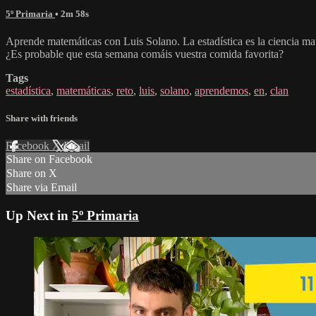
5º Primaria
• 2m 58s
Aprende matemáticas con Luis Solano. La estadística es la ciencia mat
¿Es probable que esta semana comáis vuestra comida favorita?
Tags
estadística
,
matemáticas
,
reto
,
luis
,
solano
,
aprendemos
,
en
,
clan
Share with friends
Facebook
X
Email
Share on Facebook
Share on X
Share via Email
Up Next in
5º Primaria