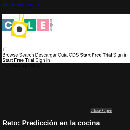
Skip to main content
Browse
Search
Descargar Guía
ODS
Start Free Trial
Sign in
Start Free Trial
Sign In
Live stream preview
Close
Open
Reto: Predicción en la cocina